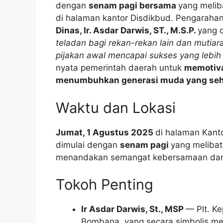
dengan
senam pagi bersama
yang melib
di halaman kantor Disdikbud. Pengarahan 
Dinas, Ir. Asdar Darwis, ST., M.S.P.
yang 
teladan bagi rekan-rekan lain dan mutiar
pijakan awal mencapai sukses yang lebi
nyata pemerintah daerah untuk
memotiva
menumbuhkan generasi muda yang sehat,
Waktu dan Lokasi
Jumat, 1 Agustus 2025
di halaman Kant
dimulai dengan
senam pagi
yang melibat
menandakan semangat kebersamaan dan s
Tokoh Penting
Ir Asdar Darwis, St., MSP
— Plt. K
Bombana, yang secara simbolis m