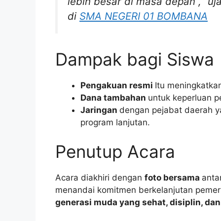
lebih besar di masa depan
,” uj
di
SMA NEGERI 01 BOMBANA
Dampak bagi Siswa
Pengakuan resmi
Itu meningkatka
Dana tambahan
untuk keperluan pe
Jaringan
dengan pejabat daerah 
program lanjutan.
Penutup Acara
Acara diakhiri dengan
foto bersama
anta
menandai komitmen berkelanjutan peme
generasi muda yang sehat, disiplin, da