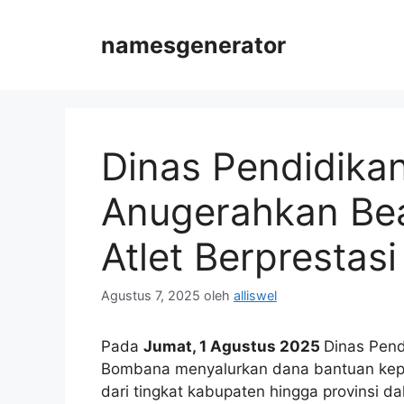
Langsung
ke
namesgenerator
isi
Dinas Pendidik
Anugerahkan Be
Atlet Berprestasi
Agustus 7, 2025
oleh
alliswel
Pada
Jumat, 1 Agustus 2025
Dinas Pen
Bombana menyalurkan dana bantuan ke
dari tingkat kabupaten hingga provinsi d