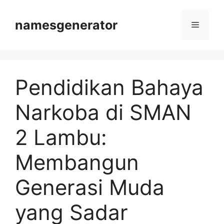
Langsung
ke
namesgenerator
Menu
isi
Pendidikan Bahaya
Narkoba di SMAN
2 Lambu:
Membangun
Generasi Muda
yang Sadar