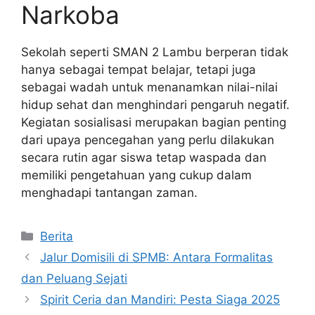
Narkoba
Sekolah seperti SMAN 2 Lambu berperan tidak
hanya sebagai tempat belajar, tetapi juga
sebagai wadah untuk menanamkan nilai-nilai
hidup sehat dan menghindari pengaruh negatif.
Kegiatan sosialisasi merupakan bagian penting
dari upaya pencegahan yang perlu dilakukan
secara rutin agar siswa tetap waspada dan
memiliki pengetahuan yang cukup dalam
menghadapi tantangan zaman.
Kategori
Berita
Jalur Domisili di SPMB: Antara Formalitas
dan Peluang Sejati
Spirit Ceria dan Mandiri: Pesta Siaga 2025